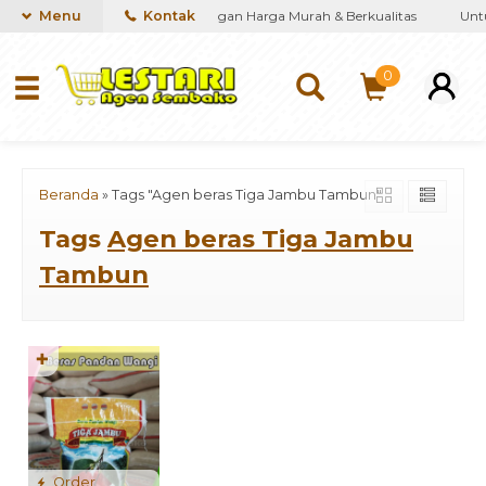
iakan kebutuhan Sembako dengan Harga Murah & Berkualitas
Menu
Kontak
Untuk
0
Beranda
»
Tags "Agen beras Tiga Jambu Tambun"
Tags
Agen beras Tiga Jambu
Tambun
✚
Order