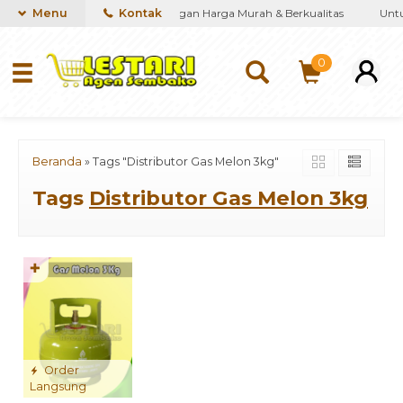
iakan kebutuhan Sembako dengan Harga Murah & Berkualitas
Menu
Kontak
Untuk
0
Beranda
»
Tags "Distributor Gas Melon 3kg"
Tags
Distributor Gas Melon 3kg
✚
Order
Langsung