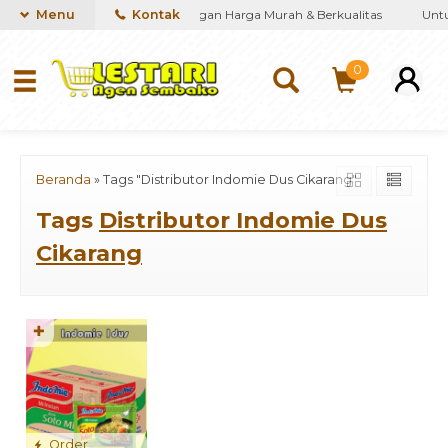
iakan kebutuhan Sembako dengan Harga Murah & Berkualitas
Menu
Kontak
Untuk
0
Beranda
»
Tags "Distributor Indomie Dus Cikarang"
Tags
Distributor Indomie Dus
Cikarang
✚
Order