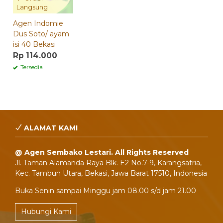
Langsung
Agen Indomie
Dus Soto/ ayam
isi 40 Bekasi
Rp 114.000
Tersedia
ALAMAT KAMI
@ Agen Sembako Lestari. All Rights Reserved
Jl. Taman Alamanda Raya Blk. E2 No.7-9, Karangsatria,
Kec. Tambun Utara, Bekasi, Jawa Barat 17510, Indonesia
Buka Senin sampai Minggu jam 08.00 s/d jam 21.00
Hubungi Kami