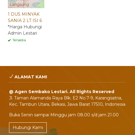
Langsung
1 DUS MINYAK
SANIA 2 LT ISI 6
*Harga Hubungi
Admin Lestari
Tersedia
ALAMAT KAMI
@ Agen Sembako Lestari. All Rights Reserved
Jl. Taman Alamanda Raya Blk. E2 No.7-9, Karangsatria,
Kec. Tambun Utara, Bekasi, Jawa Barat 17510, Indonesia
Buka Senin sampai Minggu jam 08.00 s/d jam 21.00
Hubungi Kami