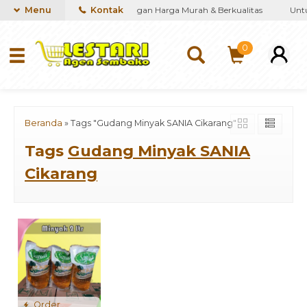
iakan kebutuhan Sembako dengan Harga Murah & Berkualitas
Menu
Kontak
Untuk
0
Beranda
»
Tags "Gudang Minyak SANIA Cikarang"
Tags
Gudang Minyak SANIA
Cikarang
Order