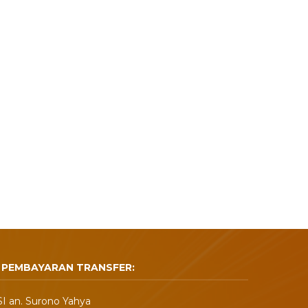
PEMBAYARAN TRANSFER:
I an. Surono Yahya