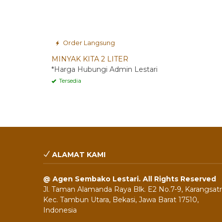
Order Langsung
MINYAK KITA 2 LITER
*Harga Hubungi Admin Lestari
Tersedia
ALAMAT KAMI
@ Agen Sembako Lestari. All Rights Reserved
Jl. Taman Alamanda Raya Blk. E2 No.7-9, Karangsatri
Kec. Tambun Utara, Bekasi, Jawa Barat 17510,
Indonesia