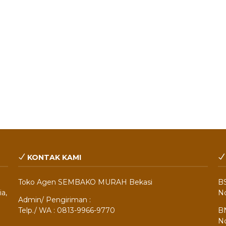
KONTAK KAMI
Toko Agen SEMBAKO MURAH Bekasi
BS
a,
No
Admin/ Pengiriman :
Telp./ WA : 0813-9966-9770
BN
No