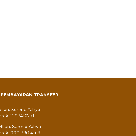
PEMBAYARAN TRANSFER:
I an. Surono Yahya
rek. 7197416771
I an. Surono Yahya
rek. 000 790 4168