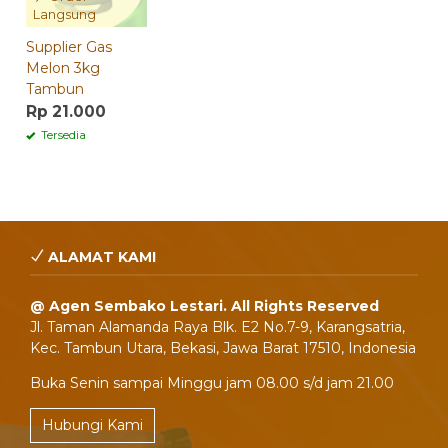
Langsung
Supplier Gas
Melon 3kg
Tambun
Rp 21.000
Tersedia
ALAMAT KAMI
@ Agen Sembako Lestari. All Rights Reserved
Jl. Taman Alamanda Raya Blk. E2 No.7-9, Karangsatria,
Kec. Tambun Utara, Bekasi, Jawa Barat 17510, Indonesia
Buka Senin sampai Minggu jam 08.00 s/d jam 21.00
Hubungi Kami