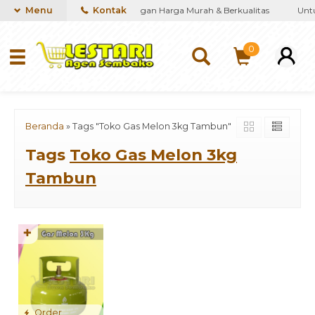
iakan kebutuhan Sembako dengan Harga Murah & Berkualitas
Menu
Kontak
Untuk
0
Beranda
»
Tags "Toko Gas Melon 3kg Tambun"
Tags
Toko Gas Melon 3kg
Tambun
✚
Order