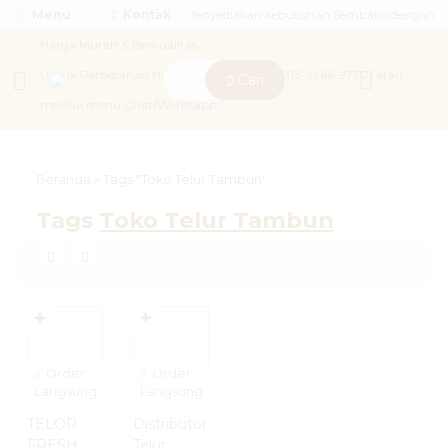
Menu
LESTARI Agen Sembako,Menyediakan kebutuhan Sembako dengan
Kontak
Harga Murah & Berkualitas
Untuk Pemesanan Hubungi [Telp./WA : 0813-9966-9770] atau
Cari
melalui menu Chat/Wahtsapp
Beranda
»
Tags "Toko Telur Tambun"
Tags
Toko Telur Tambun
✚
✚
Order
Order
Langsung
Langsung
TELOR
Distributor
FRESH
Telur