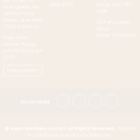
Blk. E2 No.7-9,
9966-9770
Norek. 000 790
Karangsatria, Kec.
4168
Tambun Utara,
Bekasi, Jawa Barat
BCA an. Surono
17510, Indonesia
Yahya
Norek. 5211496585
Buka Senin
sampai Minggu
jam 08.00 s/d jam
21.00
Hubungi Kami
Social Media
@ Agen Sembako Lestari. All Rights Reserved
- Support
by JasaPembuatanWebsiteBekasi.net