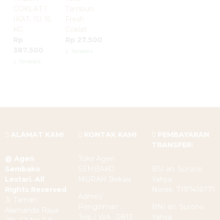
COKLAT 1
Tambun
IKAT, ISI 15
Fresh
KG
Coklat
Rp
Rp 27.500
387.500
Tersedia
Tersedia
ALAMAT KAMI
KONTAK KAMI
PEMBAYARAN
TRANSFER:
@ Agen
Toko Agen
Sembako
SEMBAKO
BSI an. Surono
Lestari. All
MURAH Bekasi
Yahya
Rights Reserved
Norek. 7197416771
Admin/
Jl. Taman
Pengiriman :
BNI an. Surono
Alamanda Raya
Telp./ WA : 0813-
Yahya