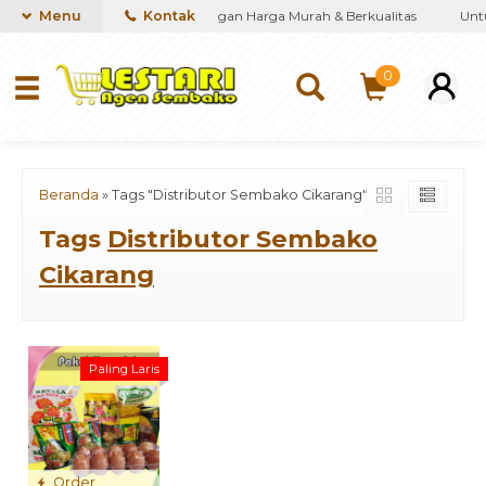
iakan kebutuhan Sembako dengan Harga Murah & Berkualitas
Menu
Kontak
Untuk
0
Beranda
»
Tags "Distributor Sembako Cikarang"
Tags
Distributor Sembako
Cikarang
Paling Laris
Order