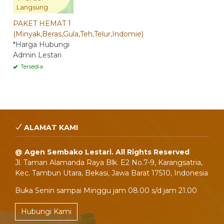
Langsung
PAKET HEMAT 1
(Minyak,Beras,Gula,Teh,Telur,Indomie)
*Harga Hubungi
Admin Lestari
Tersedia
ALAMAT KAMI
@ Agen Sembako Lestari. All Rights Reserved
Jl. Taman Alamanda Raya Blk. E2 No.7-9, Karangsatria,
Kec. Tambun Utara, Bekasi, Jawa Barat 17510, Indonesia
Buka Senin sampai Minggu jam 08.00 s/d jam 21.00
Hubungi Kami