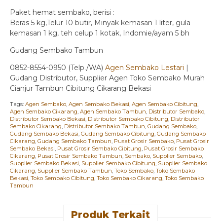
Paket hemat sembako, berisi :
Beras 5 kg,Telur 10 butir, Minyak kemasan 1 liter, gula
kemasan 1 kg, teh celup 1 kotak, Indomie/ayam 5 bh
Gudang Sembako Tambun
0852-8554-0950 (Telp./WA)
Agen Sembako Lestari
|
Gudang Distributor, Supplier Agen Toko Sembako Murah
Cianjur Tambun Cibitung Cikarang Bekasi
Tags:
Agen Sembako
,
Agen Sembako Bekasi
,
Agen Sembako Cibitung
,
Agen Sembako Cikarang
,
Agen Sembako Tambun
,
Distributor Sembako
,
Distributor Sembako Bekasi
,
Distributor Sembako Cibitung
,
Distributor
Sembako Cikarang
,
Distributor Sembako Tambun
,
Gudang Sembako
,
Gudang Sembako Bekasi
,
Gudang Sembako Cibitung
,
Gudang Sembako
Cikarang
,
Gudang Sembako Tambun
,
Pusat Grosir Sembako
,
Pusat Grosir
Sembako Bekasi
,
Pusat Grosir Sembako Cibitung
,
Pusat Grosir Sembako
Cikarang
,
Pusat Grosir Sembako Tambun
,
Sembako
,
Supplier Sembako
,
Supplier Sembako Bekasi
,
Supplier Sembako Cibitung
,
Supplier Sembako
Cikarang
,
Supplier Sembako Tambun
,
Toko Sembako
,
Toko Sembako
Bekasi
,
Toko Sembako Cibitung
,
Toko Sembako Cikarang
,
Toko Sembako
Tambun
Produk Terkait