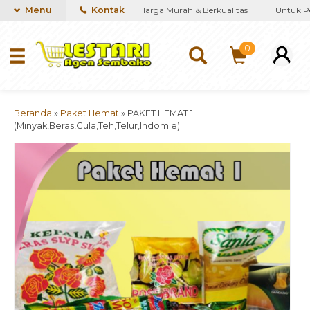
n kebutuhan Sembako dengan Harga Murah & Berkualitas
Menu
Kontak
Untuk Pem
0
Beranda
»
Paket Hemat
»
PAKET HEMAT 1
(Minyak,Beras,Gula,Teh,Telur,Indomie)