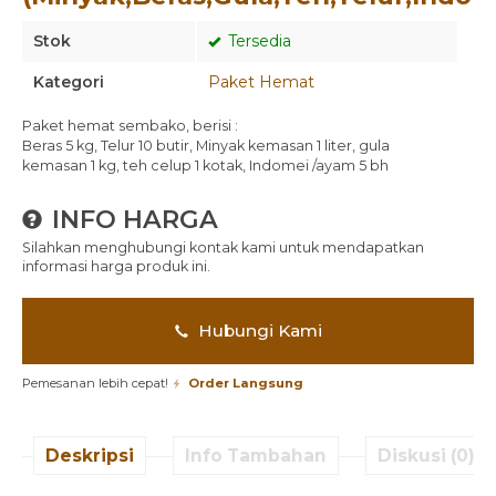
Stok
Tersedia
Kategori
Paket Hemat
Paket hemat sembako, berisi :
Beras 5 kg, Telur 10 butir, Minyak kemasan 1 liter, gula
kemasan 1 kg, teh celup 1 kotak, Indomei /ayam 5 bh
INFO HARGA
Silahkan menghubungi kontak kami untuk mendapatkan
informasi harga produk ini.
Hubungi Kami
Pemesanan lebih cepat!
Order Langsung
Deskripsi
Info Tambahan
Diskusi (0)