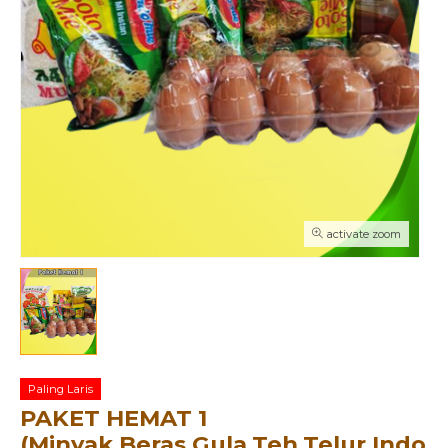
activate zoom
Paling Laris
PAKET HEMAT 1
(Minyak,Beras,Gula,Teh,Telur,Indom