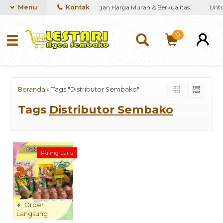
iakan kebutuhan Sembako dengan Harga Murah & Berkualitas
Menu
Kontak
Untuk
0
Beranda
»
Tags "Distributor Sembako"
Tags
Distributor Sembako
Paling Laris
Order
Langsung