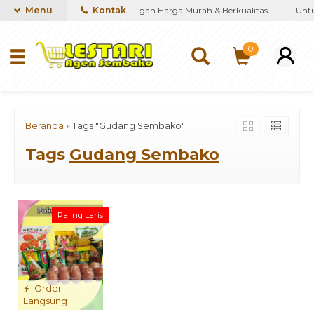
iakan kebutuhan Sembako dengan Harga Murah & Berkualitas
Menu
Kontak
Untuk
0
Beranda
»
Tags "Gudang Sembako"
Tags
Gudang Sembako
Paling Laris
Order
Langsung