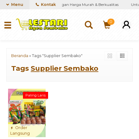
iakan kebutuhan Sembako dengan Harga Murah & Berkualitas
Menu
Kontak
Untuk
0
Beranda
»
Tags "Supplier Sembako"
Tags
Supplier Sembako
Paling Laris
Order
Langsung